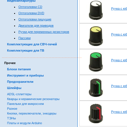
видеоаппаратуры
Оптоголовки CD
Ручка с юб
Оптоголовки DVD
Оптоголовки пишущие
Двигатели для приводов
Ручки для переменных резисторов
Ручка с юб
Пассики
Комплектующие для СВЧ-печей
Комплектующие для ТВ
……………………………………………………………………………
Ручка с юб
Прочее
Блоки питания
Инструмент и приборы
Предохранители
Ручка с юб
Шлейфы
ADSL-сплиттеры
Кварцы и керамические резонаторы
Панельки для микросхем
Разное
Ручка с юб
Кнопки, переключатели, энкодеры
ТЭНы
Платы и модули Arduino