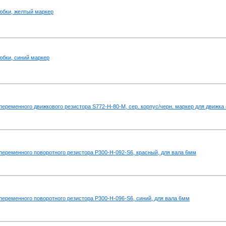
юбки, желтый маркер
юбки, синий маркер
переменного движкового резистора S772-H-80-M, ceр. корпус/черн. маркер для движка 
переменного поворотного резистора P300-H-092-S6, красный, для вала 6мм
переменного поворотного резистора P300-H-096-S6, синий, для вала 6мм