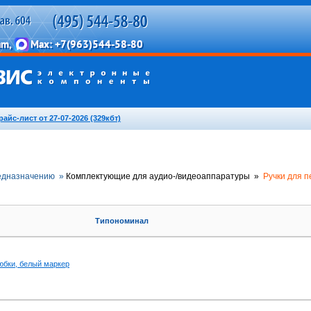
райс-лист от 27-07-2026 (329кбт)
едназначению »
Комплектующие для аудио-/видеоаппаратуры »
Ручки для 
Типономинал
юбки, белый маркер