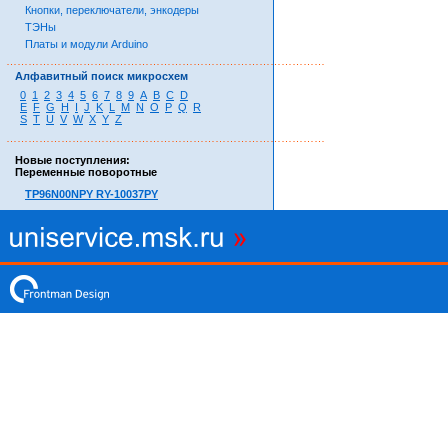
Кнопки, переключатели, энкодеры
ТЭНы
Платы и модули Arduino
……………………………………………………………………………
Алфавитный поиск микросхем
0
1
2
3
4
5
6
7
8
9
A
B
C
D
E
F
G
H
I
J
K
L
M
N
O
P
Q
R
S
T
U
V
W
X
Y
Z
……………………………………………………………………………
Новые поступления:
Переменные поворотные
TP96N00NPY RY-10037PY