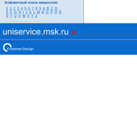
Алфавитный поиск микросхем
0
1
2
3
4
5
6
7
8
9
A
B
C
D
E
F
G
H
I
J
K
L
M
N
O
P
Q
R
S
T
U
V
W
X
Y
Z
……………………………………………………………………………