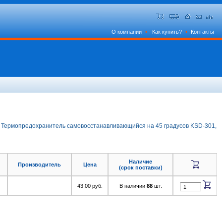
О компании
•
Как купить?
•
Контакты
Термопредохранитель самовосстанавливающийся на 45 градусов KSD-301,
Наличие
Производитель
Цена
(срок поставки)
43.00 руб.
В наличии
88
шт.