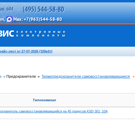
райс-лист от 27-07-2026 (329кбт)
е »
Предохранители »
Термопредохранители самовосстанавливающиеся
»
Типономинал
охранитель самовосстанавливающийся на 45 градусов KSD-301, 10А