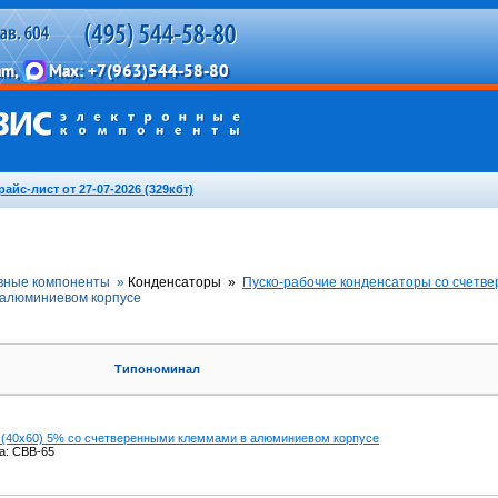
райс-лист от 27-07-2026 (329кбт)
вные компоненты »
Конденсаторы »
Пуско-рабочие конденсаторы со счетв
 алюминиевом корпусе
Типономинал
 (40x60) 5% со счетверенными клеммами в алюминиевом корпусе
а: CBB-65