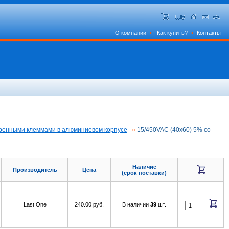
О компании
•
Как купить?
•
Контакты
еренными клеммами в алюминиевом корпусе
»
15/450VAC (40x60) 5% со
Наличие
Производитель
Цена
(срок поставки)
Last One
240.00 руб.
В наличии
39
шт.