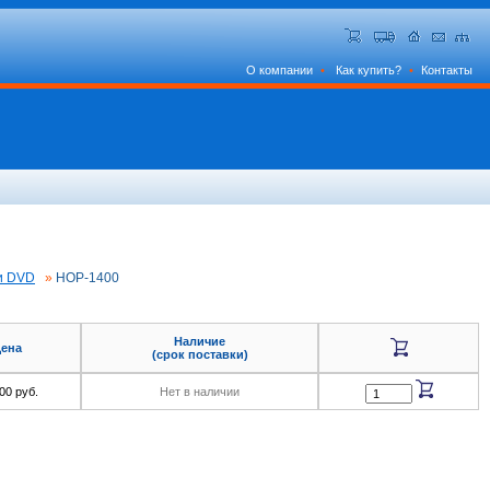
О компании
•
Как купить?
•
Контакты
и DVD
»
HOP-1400
Наличие
ена
(срок поставки)
00 руб.
Нет в наличии