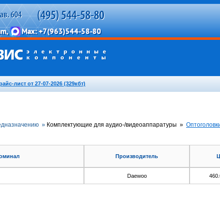
райс-лист от 27-07-2026 (329кбт)
едназначению »
Комплектующие для аудио-/видеоаппаратуры »
Оптоголовк
оминал
Производитель
Ц
Daewoo
460.