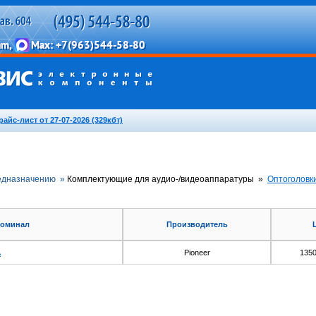
райс-лист от 27-07-2026 (329кбт)
едназначению »
Комплектующие для аудио-/видеоаппаратуры »
Оптоголовк
оминал
Производитель
A
Pioneer
1350