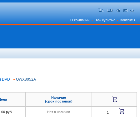
О компании
•
Как купить?
•
Контакты
и DVD
»
OWX8052A
Наличие
Цена
(срок поставки)
.00 руб.
Нет в наличии